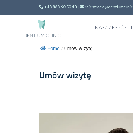
+48 888 60 50 40
|
rejestracja@dentiumclinic
NASZ ZESPÓŁ
Home
/
Umów wizytę
Umów wizytę