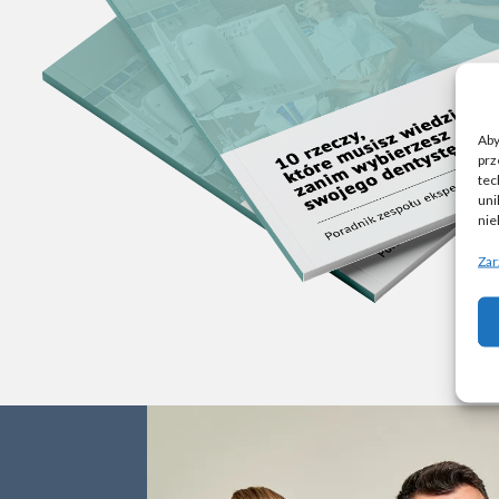
Aby
prz
tec
uni
nie
Zar