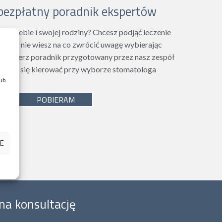
bezpłatny poradnik ekspertów
dla siebie i swojej rodziny? Chcesz podjąć leczenie
e, ale nie wiesz na co zwrócić uwagę wybierając
 Pobierz poradnik przygotowany przez nasz zespół
ę czym się kierować przy wyborze stomatologa
lub
POBIERAM
E
na konsultację