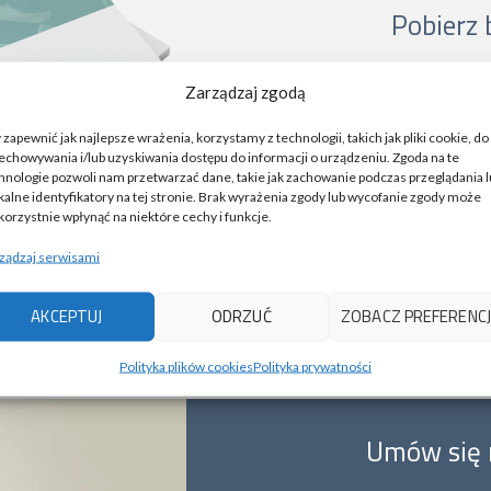
Pobierz 
Szukasz gabinetu 
Zarządzaj zgodą
stomatologiczn
swojego dentystę?
 zapewnić jak najlepsze wrażenia, korzystamy z technologii, takich jak pliki cookie, do
i dowiedz si
echowywania i/lub uzyskiwania dostępu do informacji o urządzeniu. Zgoda na te
hnologie pozwoli nam przetwarzać dane, takie jak zachowanie podczas przeglądania 
kalne identyfikatory na tej stronie. Brak wyrażenia zgody lub wycofanie zgody może
korzystnie wpłynąć na niektóre cechy i funkcje.
ządzaj serwisami
AKCEPTUJ
ODRZUĆ
ZOBACZ PREFERENCJ
Polityka plików cookies
Polityka prywatności
Umów się 