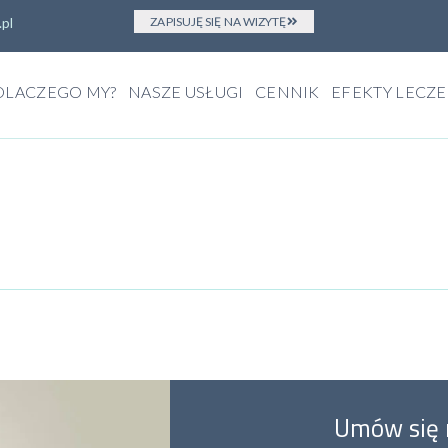
.pl
ZAPISUJĘ SIĘ NA WIZYTĘ
DLACZEGO MY?
NASZE USŁUGI
CENNIK
EFEKTY LECZE
Umów się 