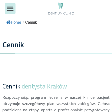
DLACZEGO MY?
NASZE USŁUGI
EFEKTY LECZENIA
PORADY EKSPERTÓW
Home
/
Cennik
Cennik
Cennik
dentysta Kraków
Rozpoczynając program leczenia w naszej klinice pacjent
otrzymuje szczegółowy plan wszystkich zabiegów. Całość
podzielona na etapy, oparta o profesjonalnie przygotowany