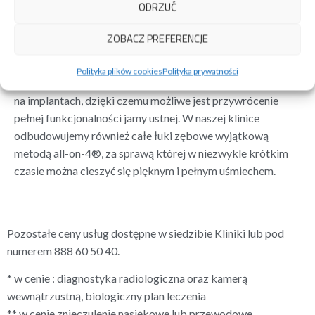
(cena bez implantów)
ODRZUĆ
Pojawienie się większych braków zębowych wymaga
ZOBACZ PREFERENCJE
zastosowania protez, które pozwalają odbudować nawet
całe łuki zębowe. Obok tradycyjny rozwiązań ruchomych
Polityka plików cookies
Polityka prywatności
wykorzystujemy nowoczesne rekonstrukcje mocowane
na implantach, dzięki czemu możliwe jest przywrócenie
pełnej funkcjonalności jamy ustnej. W naszej klinice
odbudowujemy również całe łuki zębowe wyjątkową
metodą all-on-4®, za sprawą której w niezwykle krótkim
czasie można cieszyć się pięknym i pełnym uśmiechem.
Pozostałe ceny usług dostępne w siedzibie Kliniki lub pod
numerem 888 60 50 40.
* w cenie : diagnostyka radiologiczna oraz kamerą
wewnątrzustną, biologiczny plan leczenia
** w cenie znieczulenie nasiękowe lub przewodowe