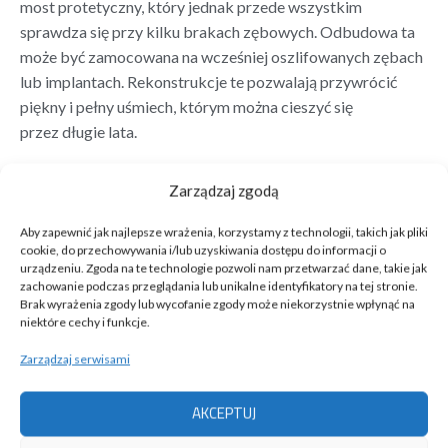
most protetyczny, który jednak przede wszystkim
sprawdza się przy kilku brakach zębowych. Odbudowa ta
może być zamocowana na wcześniej oszlifowanych zębach
lub implantach. Rekonstrukcje te pozwalają przywrócić
piękny i pełny uśmiech, którym można cieszyć się
przez długie lata.
Zarządzaj zgodą
Protezy
Aby zapewnić jak najlepsze wrażenia, korzystamy z technologii, takich jak pliki
cookie, do przechowywania i/lub uzyskiwania dostępu do informacji o
urządzeniu. Zgoda na te technologie pozwoli nam przetwarzać dane, takie jak
zachowanie podczas przeglądania lub unikalne identyfikatory na tej stronie.
Proteza akrylowa
2 500 zł
Brak wyrażenia zgody lub wycofanie zgody może niekorzystnie wpłynąć na
niektóre cechy i funkcje.
Proteza szkieletowa
3 700 zł
Zarządzaj serwisami
Alternatywa
AKCEPTUJ
Proteza na implantach
od 5 000 zł