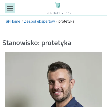
DLACZEGO MY?
NASZE USŁUGI
EFEKTY LECZENIA
PORADY EKSPERTÓW
Home
/
Zespół ekspertów
/
protetyka
Stanowisko: protetyka