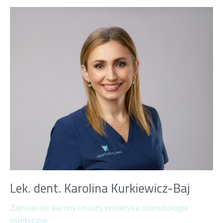
Lek. dent. Karolina Kurkiewicz-Baj
Zajmuje się:
korony i mosty
,
protetyka
,
stomatologia
estetyczna