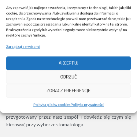
Aby zapewnić jak najlepsze wrażenia, korzystamy z technologii, takich jak pliki
cookie, do przechowywania i/lub uzyskiwania dostępu do informacji o
urządzeniu. Zgoda na te technologie pozwoli nam przetwarzać dane, takie jak
zachowanie podczas przeglądania lub unikalne identyfikatory na tej stronie.
Brak wyrażenia zgody lub wycofanie zgody może niekorzystnie wpłynąć na
niektóre cechy i funkcje.
Zarządzaj serwisami
AKCEPTUJ
Pobierz bezpłatny poradnik ekspertów
ODRZUĆ
ZOBACZ PREFERENCJE
Szukasz gabinetu dla siebie i swojej rodziny? Chcesz podjąć
leczenie stomatologiczne, ale nie wiesz na co zwrócić
Polityka plików cookies
Polityka prywatności
uwagę wybierając swojego dentystę? Pobierz poradnik
przygotowany przez nasz zespół i dowiedz się czym się
kierować przy wyborze stomatologa