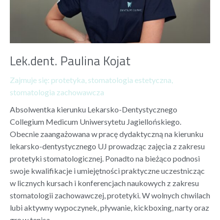
Lek.dent. Paulina Kojat
Zajmuje się:
protetyka
,
stomatologia estetyczna
,
stomatologia zachowawcza
Absolwentka kierunku Lekarsko-Dentystycznego
Collegium Medicum Uniwersytetu Jagiellońskiego.
Obecnie zaangażowana w pracę dydaktyczną na kierunku
lekarsko-dentystycznego UJ prowadząc zajęcia z zakresu
protetyki stomatologicznej. Ponadto na bieżąco podnosi
swoje kwalifikacje i umiejętności praktyczne uczestnicząc
w licznych kursach i konferencjach naukowych z zakresu
stomatologii zachowawczej, protetyki. W wolnych chwilach
lubi aktywny wypoczynek, pływanie, kickboxing, narty oraz
grę w tenisa.